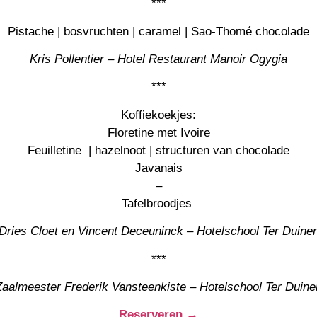
***
Pistache | bosvruchten | caramel | Sao-Thomé chocolade
Kris Pollentier
– Hotel Restaurant Manoir Ogygia
***
Koffiekoekjes:
Floretine met Ivoire
Feuilletine | hazelnoot | structuren van chocolade
Javanais
–
Tafelbroodjes
Dries Cloet
en
Vincent Deceuninck
– Hotelschool Ter Duine
***
Zaalmeester Frederik Vansteenkiste
– Hotelschool Ter Duine
Reserveren →