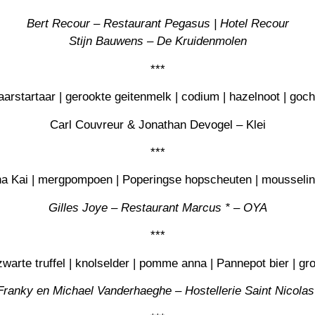
Bert Recour – Restaurant Pegasus | Hotel Recour
Stijn Bauwens
– De Kruidenmolen
***
arstartaar | gerookte geitenmelk | codium | hazelnoot | goc
Carl Couvreur & Jonathan Devogel
– Klei
***
ha Kai | mergpompoen | Poperingse hopscheuten | mousseli
Gilles Joye
– Restaurant Marcus * – OYA
***
zwarte truffel | knolselder | pomme anna | Pannepot bier | gr
Franky
en
Michael Vanderhaeghe
– Hostellerie Saint Nicolas