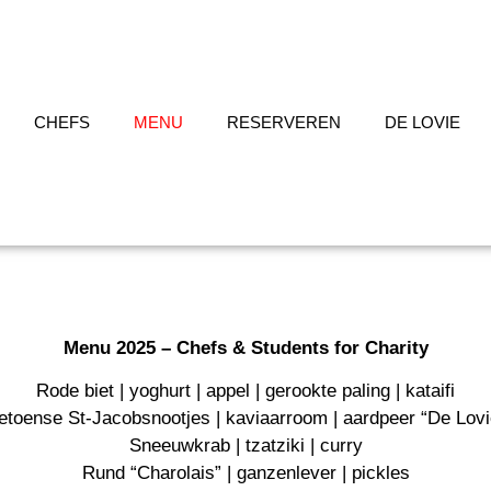
CHEFS
MENU
RESERVEREN
DE LOVIE
Menu 2025 – Chefs & Students for Charity
Rode biet | yoghurt | appel | gerookte paling | kataifi
etoense St-Jacobsnootjes | kaviaarroom | aardpeer “De Lov
Sneeuwkrab | tzatziki | curry
Rund “Charolais” | ganzenlever | pickles