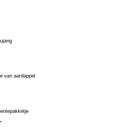
hujang
ne van aardappel
oentepakketje
*