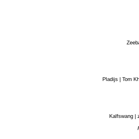
Zeeba
Pladijs | Tom K
Kalfswang | 